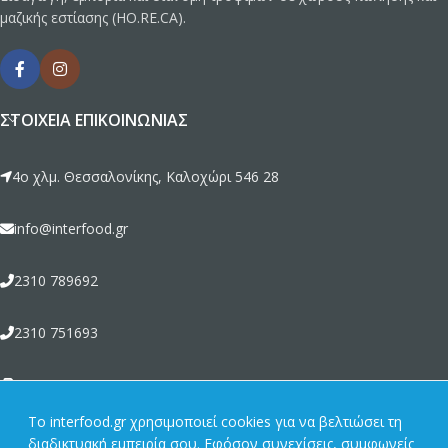
μαζικής εστίασης (HO.RE.CA).
ΣΤΟΙΧΕΊΑ ΕΠΙΚΟΙΝΩΝΊΑΣ
4ο χλμ. Θεσσαλονίκης, Καλοχώρι 546 28
info@interfood.gr
2310 789692
2310 751693
2310 789464
To interfood.gr χρησιμοποιεί cookies για να βελτιώσει τη
διαδικτυακή εμπειρία σου. Εφόσον συνεχίσεις, συμφωνείς