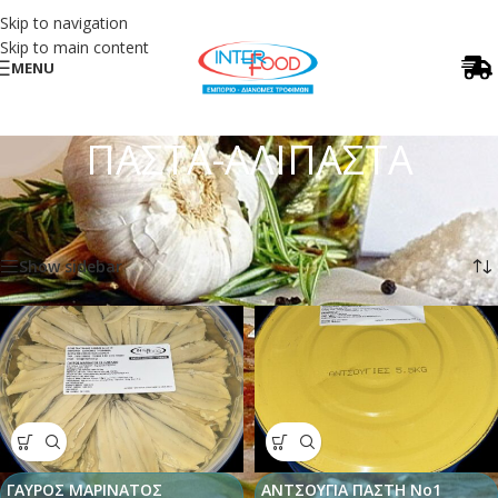
Skip to navigation
Skip to main content
MENU
ΠΑΣΤΑ-ΑΛΙΠΑΣΤΑ
Αρχική σελίδα
/
ΠΑΣΤΑ-ΑΛΙΠΑΣΤΑ
Προβάλλονται όλα - 11 αποτελέσματα
Show sidebar
ΓΑΥΡΟΣ ΜΑΡΙΝΑΤΟΣ
ΑΝΤΣΟΥΓΙΑ ΠΑΣΤΗ Νο1