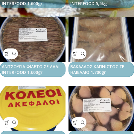
INTERFOOD 1.600gr
INTERFOOD 5,5kg
ΑΝΤΣΟΥΓΙΑ ΦΙΛΕΤΟ ΣΕ ΛΑΔΙ
ΒΑΚΑΛΑΟΣ ΚΑΠΝΙΣΤΟΣ ΣΕ
INTERFOOD 1.600gr
ΗΛΙΕΛΑΙΟ 1.700gr