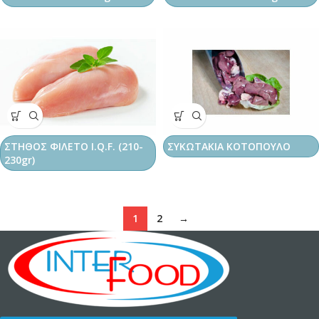
ΣΤΗΘΟΣ ΦΙΛΕΤΟ I.Q.F. (210-
ΣΥΚΩΤΑΚΙΑ ΚΟΤΟΠΟΥΛΟ
230gr)
1
2
→