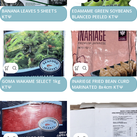
BANANA LEAVES 5 SHEETS
EDAMAME GREEN SOYBEANS
ΚΤΨ
BLANCED PEELED ΚΤΨ
GOMA WAKAME SELECT 1kg
INARIEGE FRIED BEAN CURD
ΚΤΨ
MARINATED 8x4cm ΚΤΨ