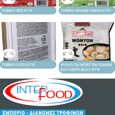
TOBIKO RED ΚΤΨ
TOBIKO WASABI GREEN ΚΤΨ
TOBIKO YUZU ΚΤΨ
ΦΥΛΛΟ ΓΙΑ WONTON SQUARE
9cm HAPPY BELLY ΚΤΨ