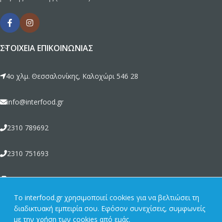
ΣΤΟΙΧΕΊΑ ΕΠΙΚΟΙΝΩΝΊΑΣ
4ο χλμ. Θεσσαλονίκης, Καλοχώρι 546 28
info@interfood.gr
2310 789692
2310 751693
2310 789464
To interfood.gr χρησιμοποιεί cookies για να βελτιώσει τη
διαδικτυακή εμπειρία σου. Εφόσον συνεχίσεις, συμφωνείς
ΣΧΕΤΙΚΆ ΜΕ ΕΜΆΣ
με την χρήση των cookies από εμάς.