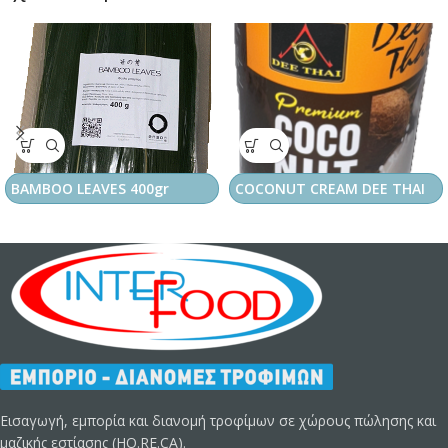
BAMBOO LEAVES 400gr
COCONUT CREAM DEE THAI
Εισαγωγή, εμπορία και διανομή τροφίμων σε χώρους πώλησης και
μαζικής εστίασης (HO.RE.CA).