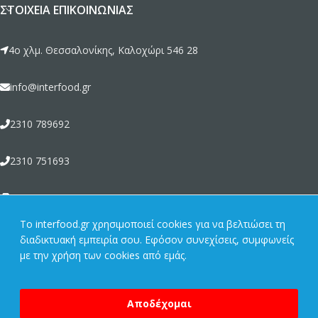
ΣΤΟΙΧΕΊΑ ΕΠΙΚΟΙΝΩΝΊΑΣ
4ο χλμ. Θεσσαλονίκης, Καλοχώρι 546 28
info@interfood.gr
2310 789692
2310 751693
2310 789464
To interfood.gr χρησιμοποιεί cookies για να βελτιώσει τη
διαδικτυακή εμπειρία σου. Εφόσον συνεχίσεις, συμφωνείς
ΣΧΕΤΙΚΆ ΜΕ ΕΜΆΣ
με την χρήση των cookies από εμάς.
ΠΡΟΪΌΝΤΑ
Copyright © 2022 | Interfood - ΚΩΝΣΤΑΝΤΙΝΙΔΗΣ ΣΑΒΒΑΣ & ΣΙΑ
Αποδέχομαι
Ο.Ε. | All rights reserved. | Powered by
Vrisko.gr