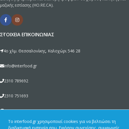
μαζικής εστίασης (HO.RE.CA).
ΣΤΟΙΧΕΊΑ ΕΠΙΚΟΙΝΩΝΊΑΣ
4ο χλμ. Θεσσαλονίκης, Καλοχώρι 546 28
info@interfood.gr
2310 789692
2310 751693
2310 789464
To interfood.gr χρησιμοποιεί cookies για να βελτιώσει τη
διαδικτυακή εμπειρία σου. Εφόσον συνεχίσεις, συμφωνείς