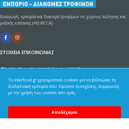
Εισαγωγή, εμπορία και διανομή τροφίμων σε χώρους πώλησης και
μαζικής εστίασης (HO.RE.CA).
ΣΤΟΙΧΕΊΑ ΕΠΙΚΟΙΝΩΝΊΑΣ
4ο χλμ. Θεσσαλονίκης, Καλοχώρι 546 28
To interfood.gr χρησιμοποιεί cookies για να βελτιώσει τη
info@interfood.gr
διαδικτυακή εμπειρία σου. Εφόσον συνεχίσεις, συμφωνείς
με την χρήση των cookies από εμάς.
2310 789692
Αποδέχομαι
2310 751693
2310 789464