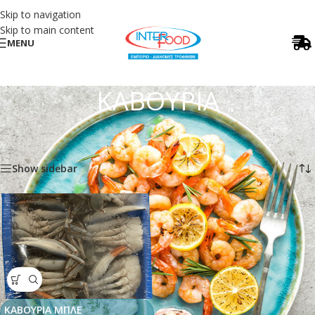
Skip to navigation
Skip to main content
MENU
ΚΑΒΟΥΡΙΑ
Αρχική σελίδα
/
ΘΑΛΑΣΣΙΝΑ
/
ΚΑΒΟΥΡΙΑ
Εμφάνιση του μοναδικού αποτελέσματος
Show sidebar
ΚΑΒΟΥΡΙΑ ΜΠΛΕ