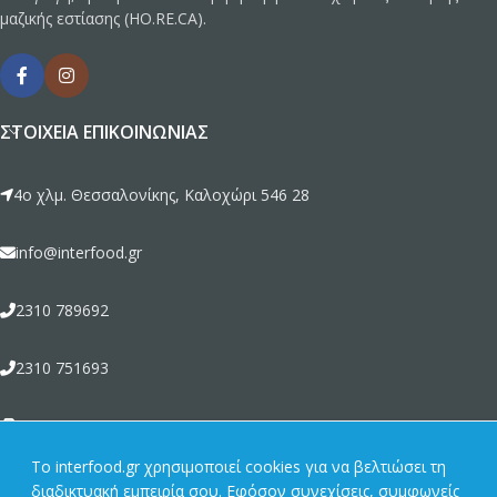
μαζικής εστίασης (HO.RE.CA).
ΣΤΟΙΧΕΊΑ ΕΠΙΚΟΙΝΩΝΊΑΣ
4ο χλμ. Θεσσαλονίκης, Καλοχώρι 546 28
info@interfood.gr
2310 789692
2310 751693
2310 789464
To interfood.gr χρησιμοποιεί cookies για να βελτιώσει τη
διαδικτυακή εμπειρία σου. Εφόσον συνεχίσεις, συμφωνείς