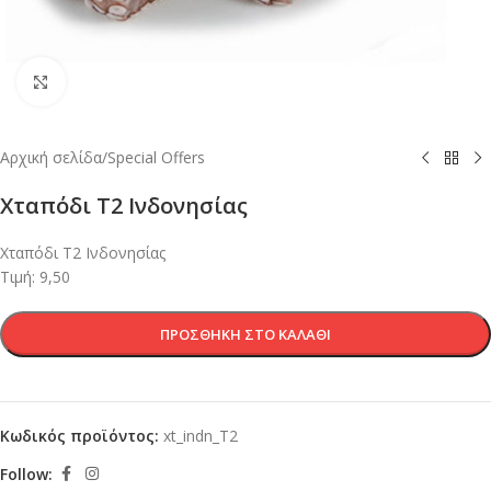
Κλικ για μεγέθυνση
Αρχική σελίδα
/
Special Offers
Χταπόδι Τ2 Ινδονησίας
Χταπόδι Τ2 Ινδονησίας
Τιμή: 9,50
ΠΡΟΣΘΉΚΗ ΣΤΟ ΚΑΛΆΘΙ
Κωδικός προϊόντος:
xt_indn_T2
Follow: