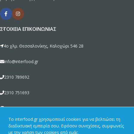
ΣΤΟΙΧΕΊΑ ΕΠΙΚΟΙΝΩΝΊΑΣ
4ο χλμ. Θεσσαλονίκης, Καλοχώρι 546 28
info@interfood.gr
2310 789692
2310 751693
2310 789464
To interfood.gr χρησιμοποιεί cookies για να βελτιώσει τη
διαδικτυακή εμπειρία σου. Εφόσον συνεχίσεις, συμφωνείς
ΣΧΕΤΙΚΆ ΜΕ ΕΜΆΣ
με την χρήση των cookies από εμάς.