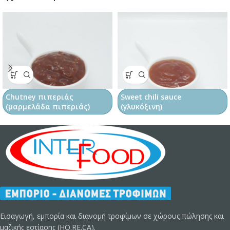
Chutney πιπεριάς
Sweet chili sauce
(μαρμελάδα πιπεριάς)
(γλυκόξινη)
Εισαγωγή, εμπορία και διανομή τροφίμων σε χώρους πώλησης και
μαζικής εστίασης (HO.RE.CA).