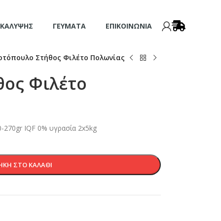
 ΚΆΛΥΨΗΣ
ΓΕΎΜΑΤΑ
ΕΠΙΚΟΙΝΩΝΊΑ
οτόπουλο Στήθος Φιλέτο Πολωνίας
θος Φιλέτο
-270gr IQF 0% υγρασία 2x5kg
ΚΗ ΣΤΟ ΚΑΛΆΘΙ