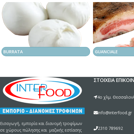
BURRATA
GUANCIALE
ΣΤΟΙΧΕΊΑ ΕΠΙΚΟΙ
4ο χλμ. Θεσσαλονί
info@interfood.gr
Εισαγωγή, εμπορία και διανομή τροφίμων
2310 789692
σε χώρους πώλησης και μαζικής εστίασης